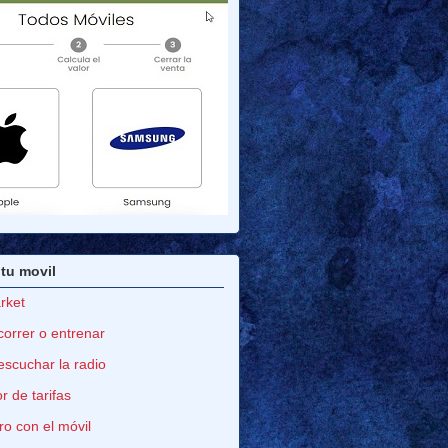
tu movil
rket
correr o entrenar
escuchar la radio
 de tarifas
o con el móvil