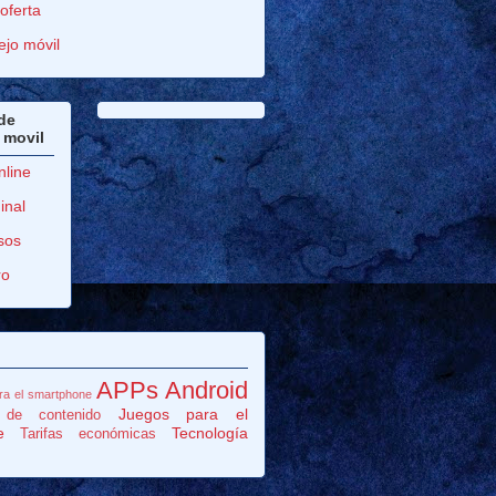
oferta
ejo móvil
de
 movil
line
inal
sos
ro
APPs Android
ra el smartphone
Juegos para el
 de contenido
e
Tecnología
Tarifas económicas