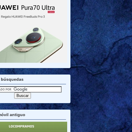
 búsquedas
óvil antiguo